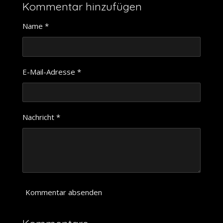
l
l
l
l
Kommentar hinzufügen
e
e
e
e
n
n
n
n
Name *
E-Mail-Adresse *
Nachricht *
Kommentar absenden