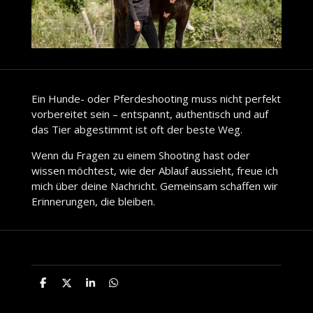
Ein Hunde- oder Pferdeshooting muss nicht perfekt
vorbereitet sein – entspannt, authentisch und auf
das Tier abgestimmt ist oft der beste Weg.
Wenn du Fragen zu einem Shooting hast oder
wissen möchtest, wie der Ablauf aussieht, freue ich
mich über deine Nachricht. Gemeinsam schaffen wir
Erinnerungen, die bleiben.
T
T
T
T
e
e
e
e
i
i
i
i