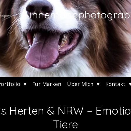
Linnemannphotograp
Portfolio
Für Marken
Über Mich
Kontakt
us Herten & NRW – Emotion
Tiere